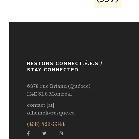
RESTONS CONNECT.É.E.S /
STAY CONNECTED
6878 rue Briand (Québec),
H4E 3L6 Montréal
contact [at]
officinelivresque.ca
(438) 523-3344