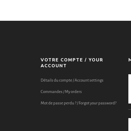
VOTRE COMPTE / YOUR
ACCOUNT
Détails du compte / Account settings
Commandes / My orders
Mot de passe perdu ? / Forgot your password?