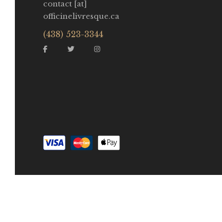
contact [at]
officinelivresque.ca
(438) 523-3344