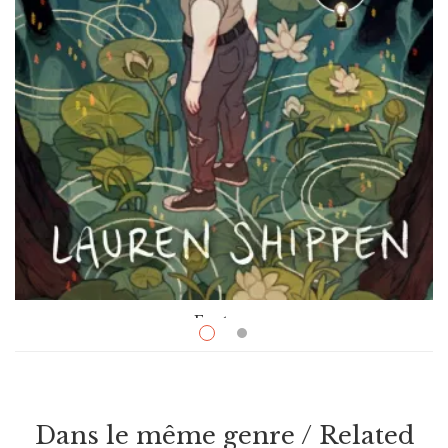
Fantasy
$
25.99
Some Faraway Place
Par / By
Lauren Shippen
Dans le même genre / Related