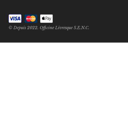
© Depuis 2022. Officine Livresque S.E.N.C.