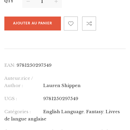
QTY
AJOUTER AU PANIER
EAN:
9781250297549
Auteur.rice /
Author :
Lauren Shippen
UGS :
9781250297549
Catégories :
English Language
,
Fantasy
,
Livres
de langue anglaise