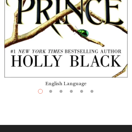
English Language
$
10.99
–
$
31.99
The Cruel Prince
Par / By
Holly Black
VOIR / VIEW