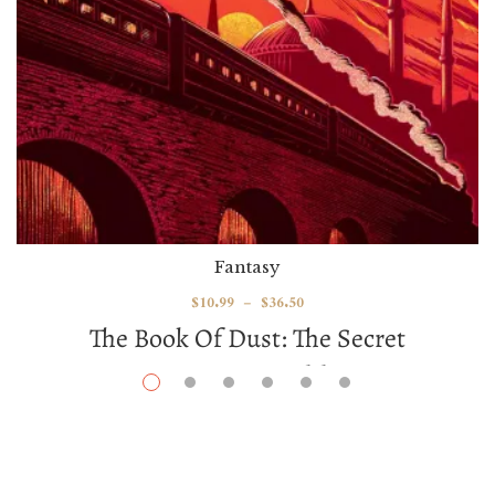
Fantasy
$
10.99
–
$
36.50
The Book Of Dust: The Secret
Commonwealth
Par / By
Philip Pullman
VOIR / VIEW