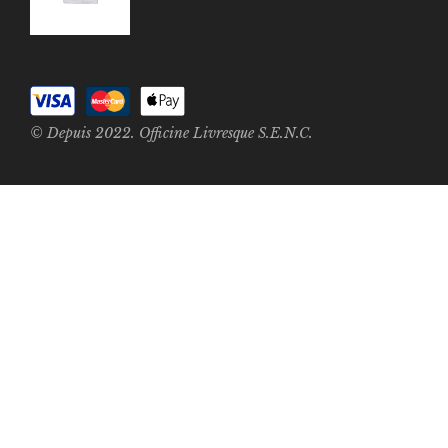
© Depuis 2022. Officine Livresque S.E.N.C.