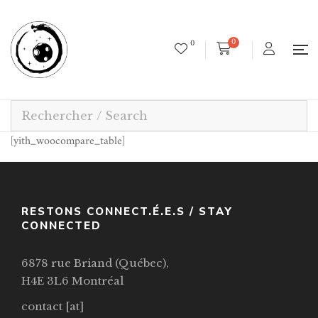
0
0
[yith_woocompare_table]
RESTONS CONNECT.É.E.S / STAY
CONNECTED
6878 rue Briand (Québec),
H4E 3L6 Montréal
contact [at]