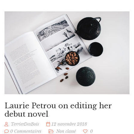
Laurie Petrou on editing her
debut novel
TerrierDesBois
12 novembre 2018
0 Commentaires
Non classé
0