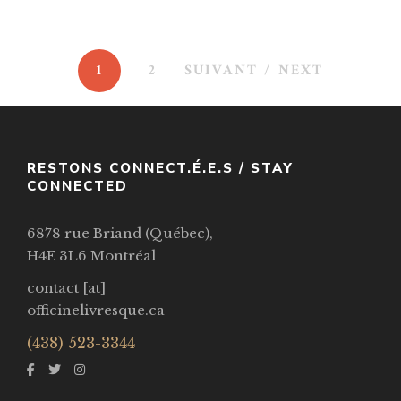
1
2
SUIVANT / NEXT
RESTONS CONNECT.É.E.S / STAY
CONNECTED
6878 rue Briand (Québec),
H4E 3L6 Montréal
contact [at]
officinelivresque.ca
(438) 523-3344