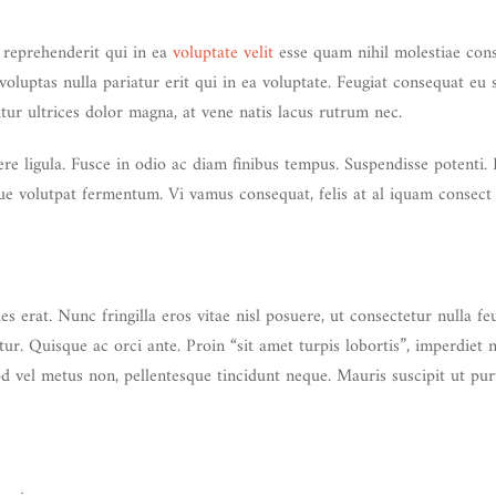
 reprehenderit qui in ea
voluptate velit
esse quam nihil molestiae cons
luptas nulla pariatur erit qui in ea voluptate. Feugiat consequat eu s
tur ultrices dolor magna, at vene natis lacus rutrum nec.
re ligula. Fusce in odio ac diam finibus tempus. Suspendisse potenti
ue volutpat fermentum. Vi vamus consequat, felis at al iquam consect 
ies erat. Nunc fringilla eros vitae nisl posuere, ut consectetur nulla f
itur. Quisque ac orci ante. Proin “sit amet turpis lobortis”, imperdiet n
 vel metus non, pellentesque tincidunt neque. Mauris suscipit ut pur