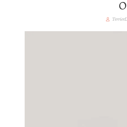
O
Terrier