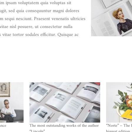
im ipsam voluptatem quia voluptas sit
fugit, sed quia consequuntur magni dolores
m sequi nesciunt. Praesent venenatis ultricies
vitae nisl posuere, ut consectetur nulla
 vitae tortor sodales efficitur. Quisque ac
ance
The most outstanding works of the author
“Norte” – The 
“Lincoln”
biggest edition