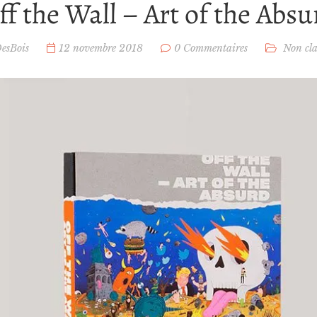
ff the Wall – Art of the Absu
DesBois
12 novembre 2018
0 Commentaires
Non cla