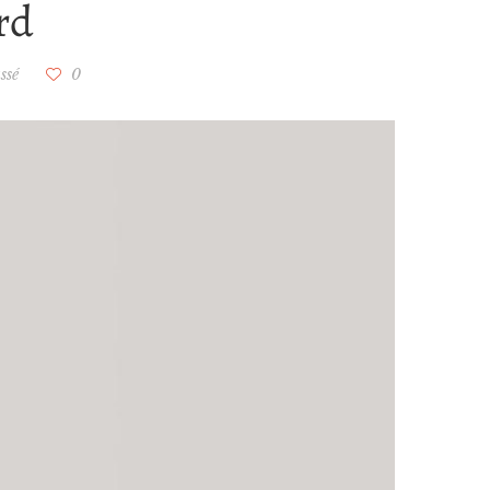
rd
ssé
0