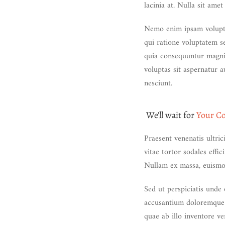
lacinia at. Nulla sit ame
Nemo enim ipsam voluptat
qui ratione voluptatem s
quia consequuntur magni
voluptas sit aspernatur 
nesciunt.
We’ll wait for
Your Co
Praesent venenatis ultric
vitae tortor sodales effic
Nullam ex massa, euismod
Sed ut perspiciatis unde 
accusantium doloremque 
quae ab illo inventore ver