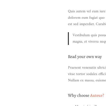
Quis autem vel eum iure
dolorem eum fugiat quo vo
est sed imperdiet. Curabi
Vestibulum quis posue
magna, et viverra neq
Read your own way
Praesent venenatis ultric
vitae tortor sodales effic
Nullam ex massa, euismod
Why choose
Auteur?