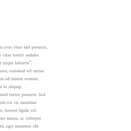
la eros vitae nisl posuere,
 vitae tortor sodales
 turpis lobortis”,
massa, euismod vel metus
nim ad minim veniam,
t lo aliquip.
ismod tortor posuere. Sed
 Nam est ex, maximus
laoreet ligula vel,
per massa, ac volutpat
im, eget maximus elit