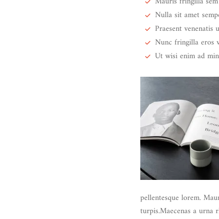
Mauris fringilla se
Nulla sit amet sempe
Praesent venenatis ul
Nunc fringilla eros v
Ut wisi enim ad min
pellentesque lorem. Mauri
turpis.Maecenas a urna rh