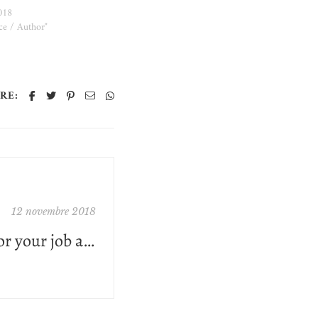
018
ce / Author"
RE:
12 novembre 2018
Books that work for your job and your future