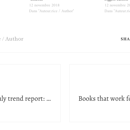
12 novembre 2018
12 novembre 2
Dans "Auteur.rice / Author"
Dans "Auteur.ri
SHA
e / Author
Private Eye July trend report: Australian thrillers