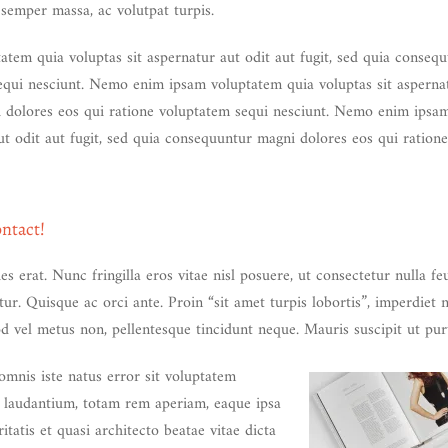
t semper massa, ac volutpat turpis.
em quia voluptas sit aspernatur aut odit aut fugit, sed quia conseq
equi nesciunt. Nemo enim ipsam voluptatem quia voluptas sit aspernatu
 dolores eos qui ratione voluptatem sequi nesciunt. Nemo enim ipsa
aut odit aut fugit, sed quia consequuntur magni dolores eos qui ration
ntact!
ies erat. Nunc fringilla eros vitae nisl posuere, ut consectetur nulla f
itur. Quisque ac orci ante. Proin “sit amet turpis lobortis”, imperdiet n
 vel metus non, pellentesque tincidunt neque. Mauris suscipit ut pur
omnis iste natus error sit voluptatem
laudantium, totam rem aperiam, eaque ipsa
itatis et quasi architecto beatae vitae dicta