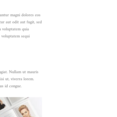
uuntur magni dolores eos
r aut odit aut fugit, sed
m voluptatem quia
e voluptatem sequi
eugiat. Nullam ut mauris
isi ut, viverra lorem.
us id congue.