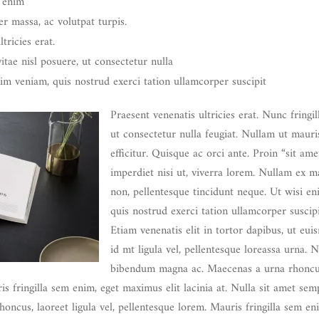
m enim
r massa, ac volutpat turpis.
tricies erat.
itae nisl posuere, ut consectetur nulla
im veniam, quis nostrud exerci tation ullamcorper suscipit
Praesent venenatis ultricies erat. Nunc fringil
ut consectetur nulla feugiat. Nullam ut mauris
efficitur. Quisque ac orci ante. Proin “sit amet
imperdiet nisi ut, viverra lorem. Nullam ex 
non, pellentesque tincidunt neque. Ut wisi e
quis nostrud exerci tation ullamcorper suscipi
Etiam venenatis elit in tortor dapibus, ut eu
id mt ligula vel, pellentesque loreassa urna.
bibendum magna ac. Maecenas a urna rhoncus, 
s fringilla sem enim, eget maximus elit lacinia at. Nulla sit amet sem
oncus, laoreet ligula vel, pellentesque lorem. Mauris fringilla sem en