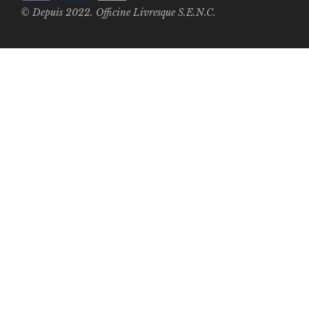
© Depuis 2022. Officine Livresque S.E.N.C.