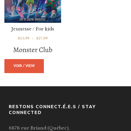
Jeunesse / For kids
$
11.99
–
$
27.99
Monster Club
VOIR / VIEW
RESTONS CONNECT.É.E.S / STAY
CONNECTED
6878 rue Briand (Québec),