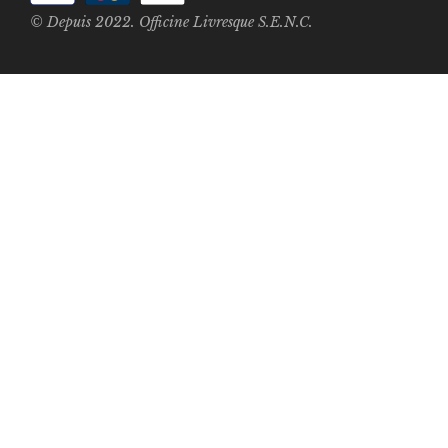
© Depuis 2022. Officine Livresque S.E.N.C.