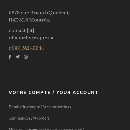
6878 rue Briand (Québec),
H4E 3L6 Montréal
contact [at]
officinelivresque.ca
(438) 523-3344
VOTRE COMPTE / YOUR ACCOUNT
Détails du compte / Account settings
Commandes / My orders
Mot de passe perdu ? / Forgot your password?