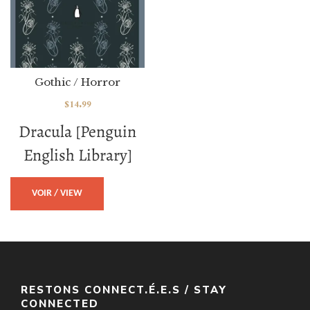
Gothic / Horror
$
14.99
Dracula [Penguin
English Library]
VOIR / VIEW
RESTONS CONNECT.É.E.S / STAY
CONNECTED