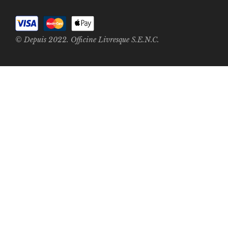
© Depuis 2022. Officine Livresque S.E.N.C.