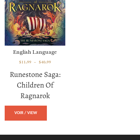
English Language
$
11.99
–
$
40.99
Runestone Saga:
Children Of
Ragnarok
VOIR / VIEW