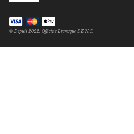
© Depuis 2022. Officine Livresque S.E.N.C.