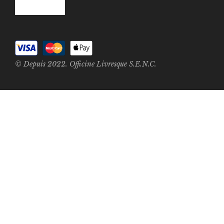
© Depuis 2022. Officine Livresque S.E.N.C.