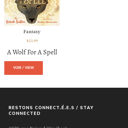
Fantasy
$
23.99
A Wolf For A Spell
VOIR / VIEW
RESTONS CONNECT.É.E.S / STAY
CONNECTED