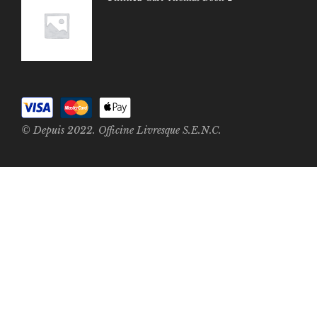
© Depuis 2022. Officine Livresque S.E.N.C.