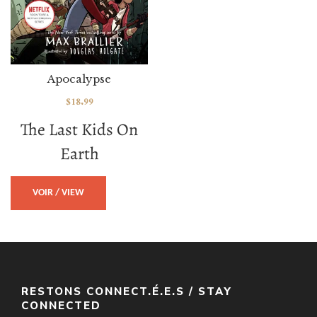
Apocalypse
$
18.99
The Last Kids On
Earth
VOIR / VIEW
RESTONS CONNECT.É.E.S / STAY
CONNECTED