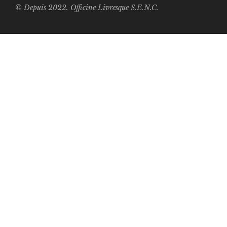
© Depuis 2022. Officine Livresque S.E.N.C.