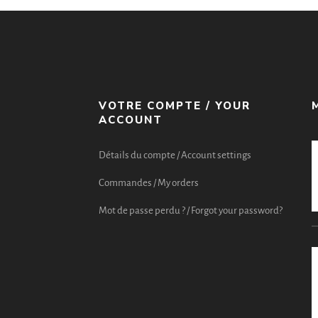
VOTRE COMPTE / YOUR
ACCOUNT
Détails du compte / Account settings
Commandes / My orders
Mot de passe perdu ? / Forgot your password?