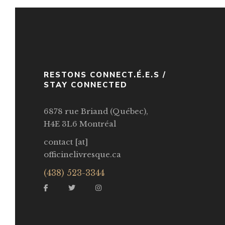
RESTONS CONNECT.É.E.S /
STAY CONNECTED
6878 rue Briand (Québec),
H4E 3L6 Montréal
contact [at]
officinelivresque.ca
(438) 523-3344