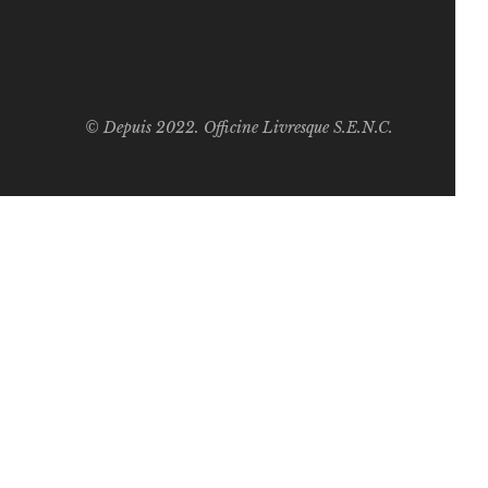
© Depuis 2022. Officine Livresque S.E.N.C.