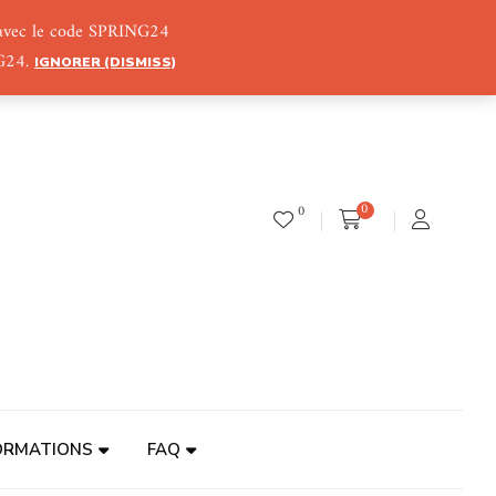
) avec le code SPRING24
NG24.
IGNORER (DISMISS)
0
0
ORMATIONS
FAQ