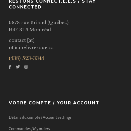
RESTONS CONNECT.É.E.S / STAY
CONNECTED
6878 rue Briand (Québec),
H4E 3L6 Montréal
contact [at]
officinelivresque.ca
(438) 523-3344
VOTRE COMPTE / YOUR ACCOUNT
Détails du compte / Account settings
Commandes / My orders