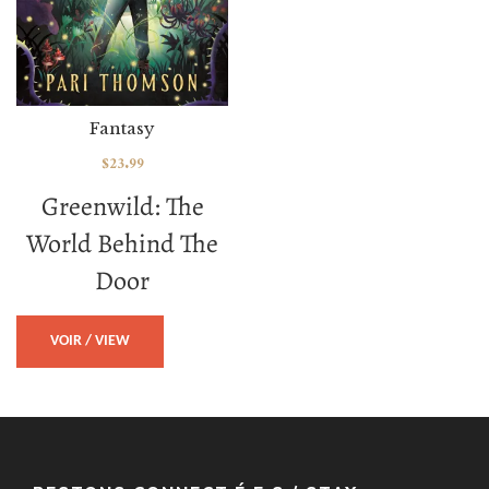
Fantasy
$
23.99
Greenwild: The
World Behind The
Door
VOIR / VIEW