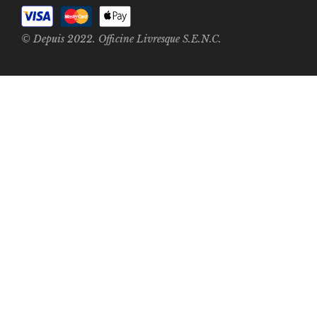
© Depuis 2022. Officine Livresque S.E.N.C.