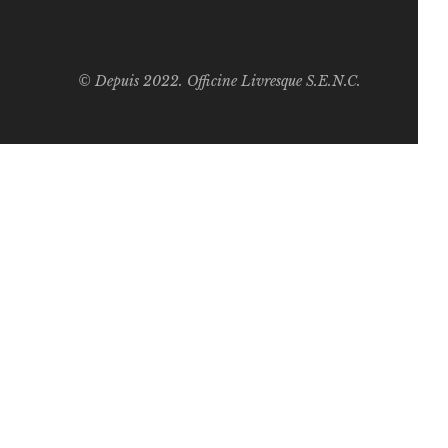
© Depuis 2022. Officine Livresque S.E.N.C.