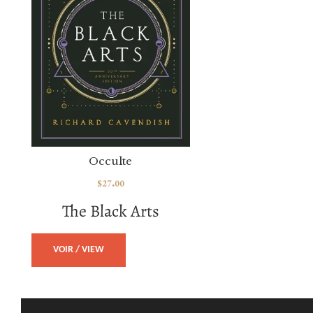
Occulte
$
27.00
The Black Arts
VOIR / VIEW