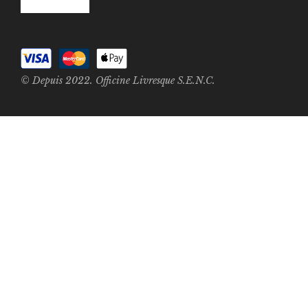
© Depuis 2022. Officine Livresque S.E.N.C.