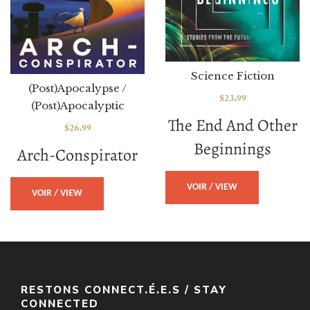
Science Fiction
(Post)Apocalypse /
$
23.99
(Post)Apocalyptic
The End And Other
$
26.99
Beginnings
Arch-Conspirator
VOIR / VIEW
VOIR / VIEW
RESTONS CONNECT.É.E.S / STAY
CONNECTED