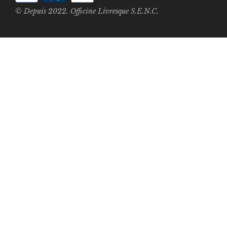
© Depuis 2022. Officine Livresque S.E.N.C.