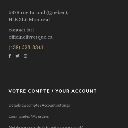
6878 rue Briand (Québec),
H4E 3L6 Montréal
contact [at]
officinelivresque.ca
(438) 523-3344
VOTRE COMPTE / YOUR ACCOUNT
Détails du compte / Account settings
Commandes / My orders
Mot de passe perdu ? / Forgot your password?