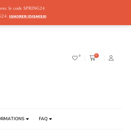
) avec le code SPRING24
NG24.
IGNORER (DISMISS)
0
0
ORMATIONS
FAQ