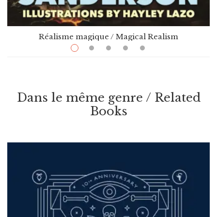
Réalisme magique / Magical Realism
$
24.99
–
$
30.99
Alcatraz Vs. The Evil Librarians – Book 1
Par / By
,
Brandon Sanderson
Hayley Lazo (Illustrateur/Illustrator)
Dans le même genre / Related
Books
VOIR / VIEW