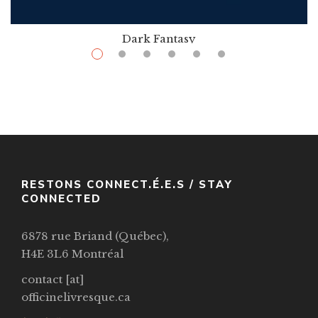
Dark Fantasy
$
9.99
–
$
24.99
City Of Bones
Par / By
,
,
Cassandra Clare
Cassandra Jean
Kathleen Jennings
VOIR / VIEW
RESTONS CONNECT.É.E.S / STAY
CONNECTED
6878 rue Briand (Québec),
H4E 3L6 Montréal
contact [at]
officinelivresque.ca