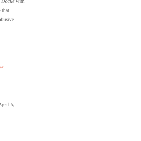
l
Docile
with
 that
abusive
ear
pril 6,