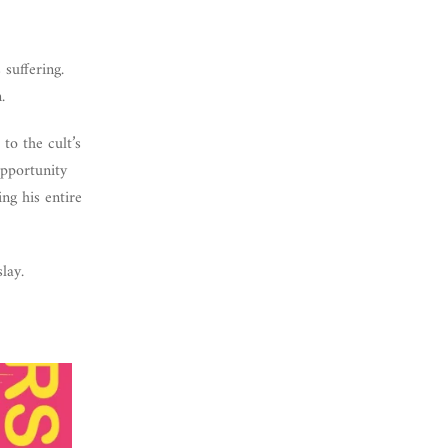
 suffering.
.
to the cult’s
opportunity
ng his entire
lay.