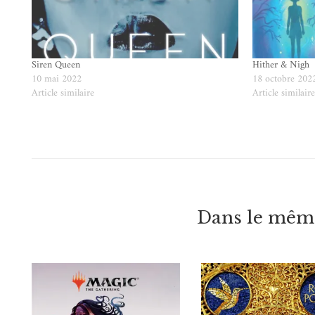
Siren Queen
Hither & Nigh
10 mai 2022
18 octobre 202
Article similaire
Article similair
Dans le même