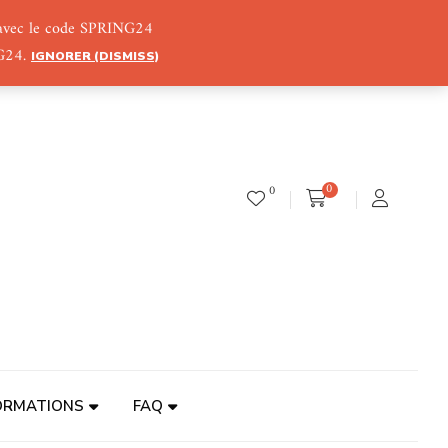
) avec le code SPRING24
NG24.
IGNORER (DISMISS)
0
0
ORMATIONS
FAQ