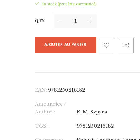
En stock (peut être commandé)
QTY
AJOUTER AU PANIER
EAN:
9781250216182
Auteur.rice /
Author :
K. M. Szpara
UGS :
9781250216182
Catégories :
English Language
,
Fantas