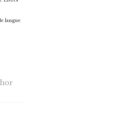
de langue
thor