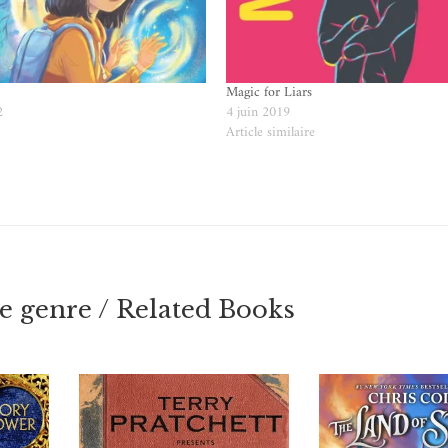
Magic for Liars
2
4 juin 2019
e
Article similaire
 genre / Related Books