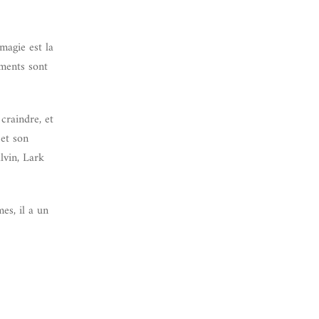
magie est la
ements sont
craindre, et
 et son
lvin, Lark
es, il a un