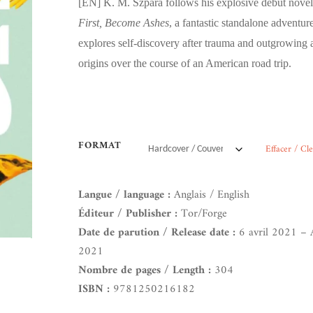
[EN]
K. M. Szpara follows his explosive debut nove
First, Become Ashes
, a fantastic standalone adventure
explores self-discovery after trauma and outgrowing 
origins over the course of an American road trip.
FORMAT
Effacer / Cl
Langue / language :
Anglais / English
Éditeur / Publisher :
Tor/Forge
Date de parution / Release date :
6 avril 2021 – A
2021
Nombre de pages / Length :
304
ISBN :
9781250216182