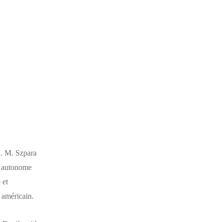
K. M. Szpara
e autonome
 et
 américain.