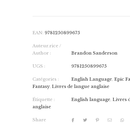
EAN:
9781250899675
Auteur.rice /
Author :
Brandon Sanderson
UGS :
9781250899675
Catégories :
English Language
,
Epic F
Fantasy
,
Livres de langue anglaise
Étiquette :
English language
,
Livres 
anglaise
Share