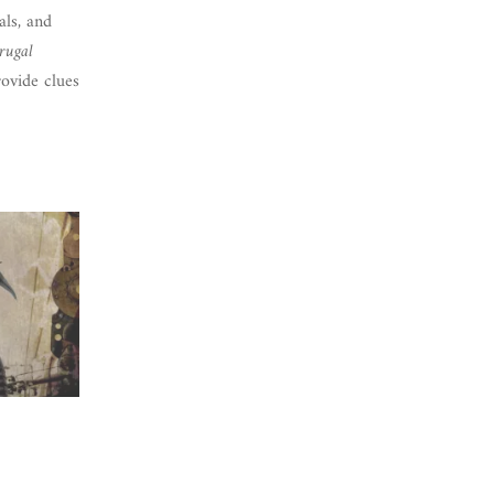
als, and
rugal
ovide clues