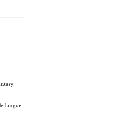
antasy
,
de langue