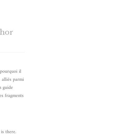
thor
 pourquoi il
 alliés parmi
n guide
ues fragments
s there.