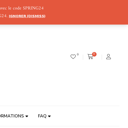
) avec le code SPRING24
NG24.
IGNORER (DISMISS)
0
0
ORMATIONS
FAQ