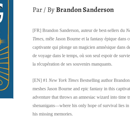
Par / By
Brandon Sanderson
[FR]
Brandon Sanderson, auteur de best-sellers du
N
Times
, mêle Jason Bourne et la fantasy épique dans c
captivante qui plonge un magicien amnésique dans de
de voyage dans le temps, où son seul espoir de survie
la récupération de ses souvenirs manquants.
[EN]
#1
New York Times
Bestselling author Brando
meshes Jason Bourne and epic fantasy in this captiva
adventure that throws an amnesiac wizard into time t
shenanigans―where his only hope of survival lies in
his missing memories.