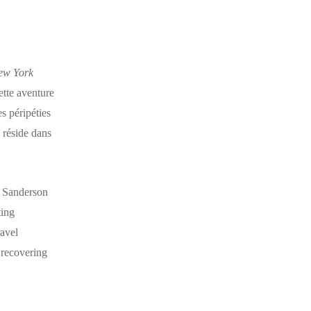
ew York
ette aventure
s péripéties
 réside dans
n Sanderson
ting
ravel
 recovering