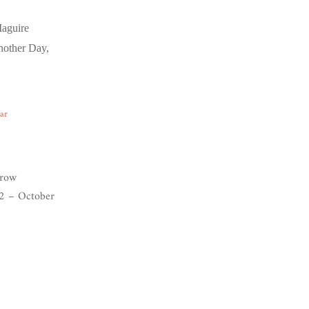
Maguire
Another Day,
ear
rrow
2 – October