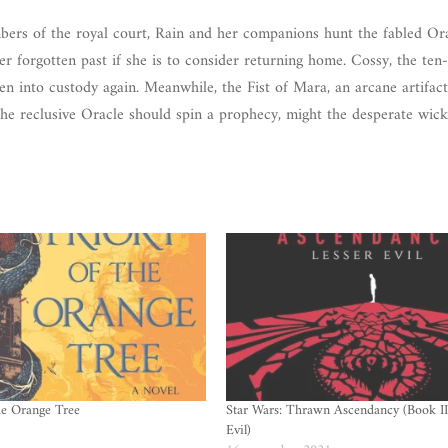
ers of the royal court, Rain and her companions hunt the fabled Ora
r forgotten past if she is to consider returning home. Cossy, the ten
n into custody again. Meanwhile, the Fist of Mara, an arcane artifact
 the reclusive Oracle should spin a prophecy, might the desperate wic
he Orange Tree
Star Wars: Thrawn Ascendancy (Book III
Evil)