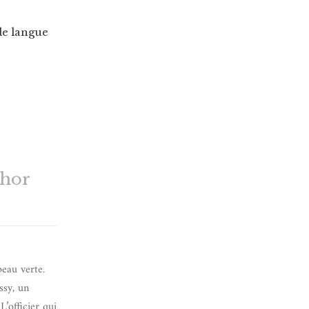
de langue
thor
peau verte.
ssy, un
L’officier qui