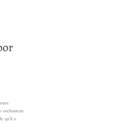
oor
ieurs
an enchanteur
e qu’il a