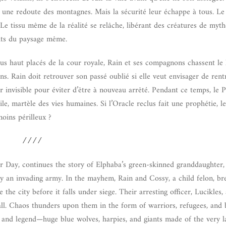
ns une redoute des montagnes. Mais la sécurité leur échappe à tous. Le
 Le tissu même de la réalité se relâche, libérant des créatures de myth
aits du paysage même.
s haut placés de la cour royale, Rain et ses compagnons chassent le 
. Rain doit retrouver son passé oublié si elle veut envisager de rentr
 invisible pour éviter d’être à nouveau arrêté. Pendant ce temps, le 
ile, martèle des vies humaines. Si l’Oracle reclus fait une prophétie, l
oins périlleux ?
////
er Day, continues the story of Elphaba’s green-skinned granddaughter,
an invading army. In the mayhem, Rain and Cossy, a child felon, br
he city before it falls under siege. Their arresting officer, Lucikles, 
all. Chaos thunders upon them in the form of warriors, refugees, and 
th and legend—huge blue wolves, harpies, and giants made of the very l