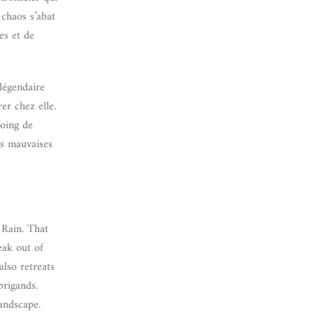
 chaos s’abat
es et de
légendaire
er chez elle.
Poing de
es mauvaises
 Rain. That
eak out of
also retreats
brigands.
andscape.