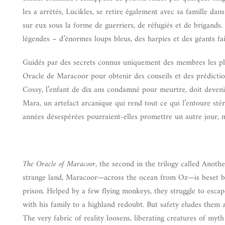
les a arrêtés, Lucikles, se retire également avec sa famille da
sur eux sous la forme de guerriers, de réfugiés et de brigands.
légendes – d’énormes loups bleus, des harpies et des géants f
Guidés par des secrets connus uniquement des membres les plu
Oracle de Maracoor pour obtenir des conseils et des prédictions
Cossy, l’enfant de dix ans condamné pour meurtre, doit devenir
Mara, un artefact arcanique qui rend tout ce qui l’entoure stér
années désespérées pourraient-elles promettre un autre jour, m
The Oracle of Maracoor,
the second in the trilogy called Anoth
strange land, Maracoor—across the ocean from Oz—is beset by 
prison. Helped by a few flying monkeys, they struggle to escape t
with his family to a highland redoubt. But safety eludes them 
The very fabric of reality loosens, liberating creatures of my