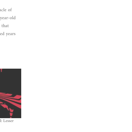
cle of
-year-old
 that
ked years
: Lesser