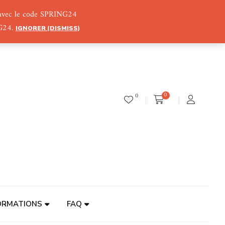
) avec le code SPRING24
NG24.
IGNORER (DISMISS)
0
0
ORMATIONS
FAQ