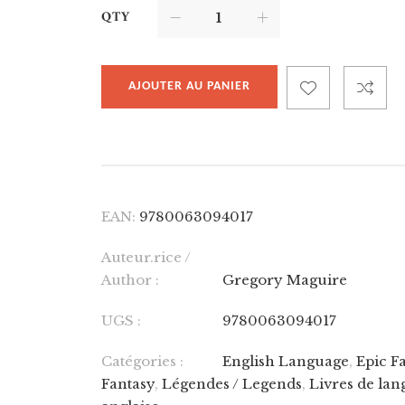
QTY
AJOUTER AU PANIER
EAN:
9780063094017
Auteur.rice /
Author :
Gregory Maguire
UGS :
9780063094017
Catégories :
English Language
,
Epic F
Fantasy
,
Légendes / Legends
,
Livres de lan