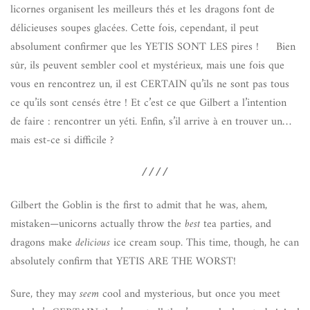
licornes organisent les meilleurs thés et les dragons font de
délicieuses soupes glacées. Cette fois, cependant, il peut
absolument confirmer que les YETIS SONT LES pires ! Bien
sûr, ils peuvent sembler cool et mystérieux, mais une fois que
vous en rencontrez un, il est CERTAIN qu’ils ne sont pas tous
ce qu’ils sont censés être ! Et c’est ce que Gilbert a l’intention
de faire : rencontrer un yéti. Enfin, s’il arrive à en trouver un…
mais est-ce si difficile ?
////
Gilbert the Goblin is the first to admit that he was, ahem,
mistaken—unicorns actually throw the
best
tea parties, and
dragons make
delicious
ice cream soup. This time, though, he can
absolutely confirm that YETIS ARE THE WORST!
Sure, they may
seem
cool and mysterious, but once you meet