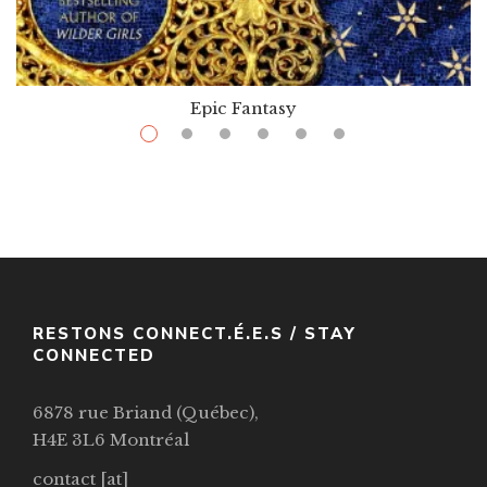
Epic Fantasy
$
16.99
–
$
36.00
In A Garden Burning Gold
Par / By
Rory Power
VOIR / VIEW
RESTONS CONNECT.É.E.S / STAY
CONNECTED
6878 rue Briand (Québec),
H4E 3L6 Montréal
contact [at]