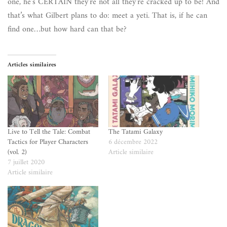
one, he’s CERTAIN they’re not all they’re cracked up to be! And
that’s what Gilbert plans to do: meet a yeti. That is, if he can
find one…but how hard can that be?
Articles similaires
Live to Tell the Tale: Combat
The Tatami Galaxy
Tactics for Player Characters
6 décembre 2022
(vol. 2)
Article similaire
7 juillet 2020
Article similaire