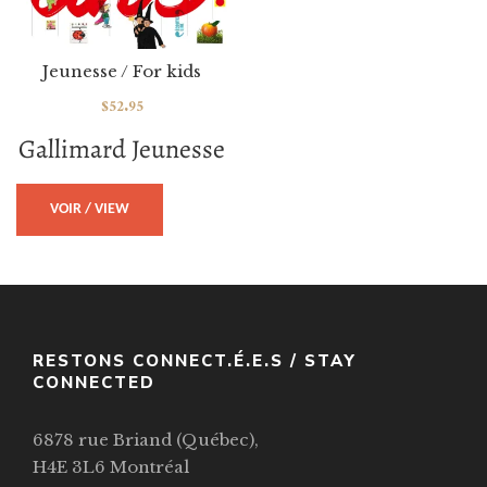
Jeunesse / For kids
$
52.95
Gallimard Jeunesse
VOIR / VIEW
RESTONS CONNECT.É.E.S / STAY
CONNECTED
6878 rue Briand (Québec),
H4E 3L6 Montréal