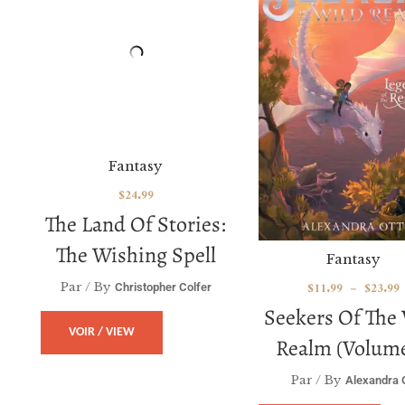
Fantasy
Fantasy
$
24.99
$
11.99
–
$
23.99
The Land Of Stories:
Seekers Of The
The Wishing Spell
Realm (volume
Par / By
Christopher Colfer
Par / By
Alexandra 