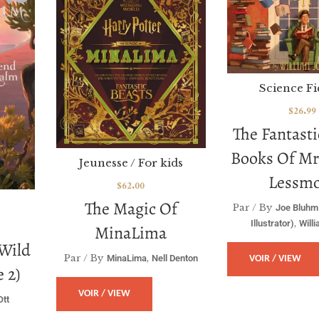
Science Fi
$
26.99
The Fantasti
Books Of Mr
Jeunesse / For kids
Lessm
$
62.00
The Magic Of
Par / By
Joe Bluhm 
,
Illustrator)
Will
MinaLima
 Wild
Par / By
,
MinaLima
Nell Denton
VOIR / VIEW
 2)
VOIR / VIEW
Ott