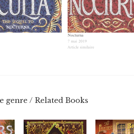
Nocturna
7 mai 2019
e
Article similaire
 genre / Related Books