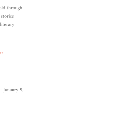
told through
 stories
literary
ar
 January 9,