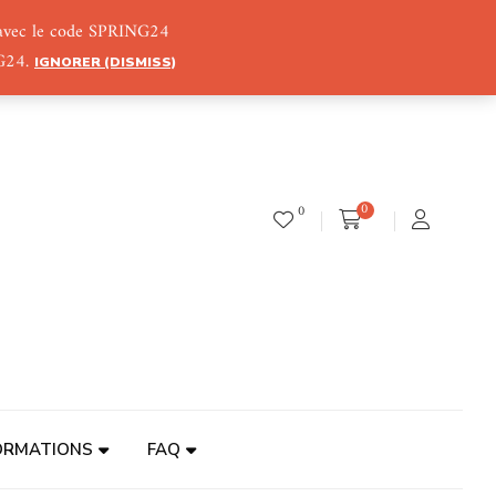
) avec le code SPRING24
NG24.
IGNORER (DISMISS)
0
0
ORMATIONS
FAQ