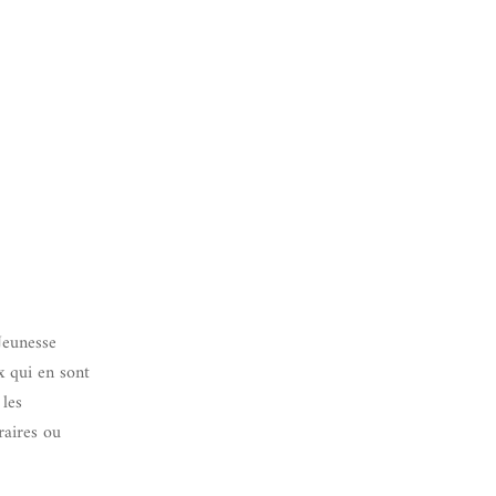
Jeunesse
x qui en sont
 les
éraires ou