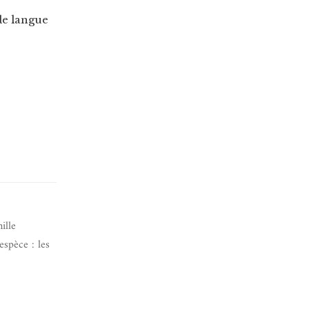
de langue
ille
spèce : les