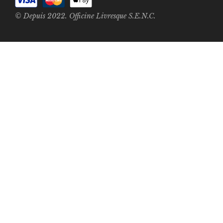
© Depuis 2022. Officine Livresque S.E.N.C.