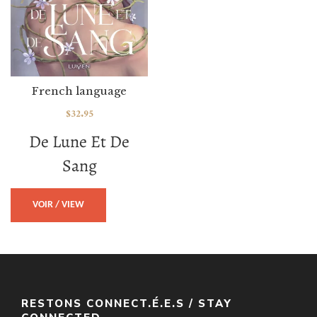
French language
$
32.95
De Lune Et De
Sang
VOIR / VIEW
RESTONS CONNECT.É.E.S / STAY