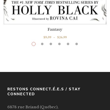
Fantasy
$
9.99
–
$
26.99
How The King Of Elfhame Learned To
Hate Stories
Par / By
,
Holly Black
Rovina Cai (illustratrice-Illustrator)
VOIR / VIEW
RESTONS CONNECT.É.E.S / STAY
CONNECTED
6878 rue Briand (Québec),