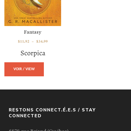
Fantasy
$
11.92
–
$
34.99
Scorpica
VOIR / VIEW
RESTONS CONNECT.É.E.S / STAY
CONNECTED