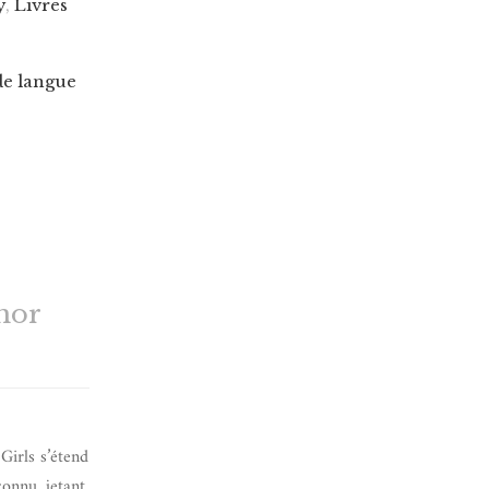
y
,
Livres
de langue
hor
Girls s’étend
onnu, jetant