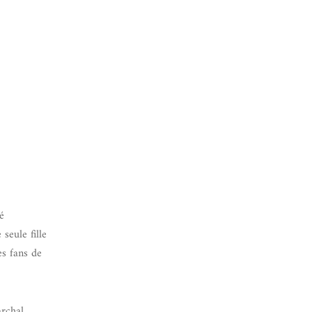
é
seule fille
es fans de
archal