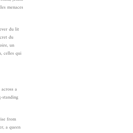
lles menaces
ever du lit
cret du
oire, un
, celles qui
 across a
g-standing
rise from
er, a queen