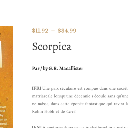
$
11.92
–
$
34.99
Scorpica
Par / by G.R. Macallister
Une paix séculaire est rompue dans une sociét
[FR]
matriarcale lorsqu’une décennie s’écoule sans qu’une 
ne naisse, dans cette épopée fantastique qui ravira l
Robin Hobb et de
Circé
.
A centuries-long peace is shattered in a matri
[EN]