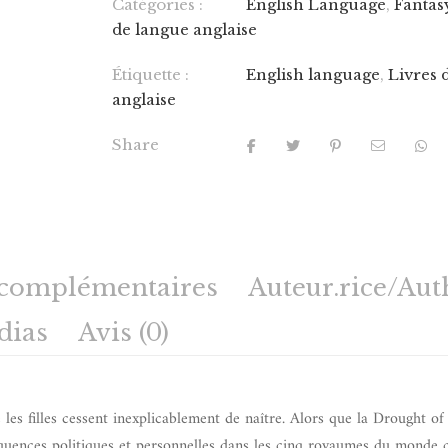
Catégories :
English Language
,
Fantas
de langue anglaise
Étiquette :
English language
,
Livres 
anglaise
Share
 complémentaires
Auteur.rice/Aut
dias
Avis (0)
les filles cessent inexplicablement de naître. Alors que la Drought of 
quences politiques et personnelles dans les cinq royaumes du monde c