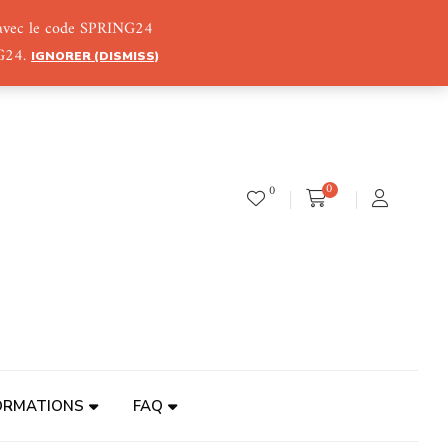
) avec le code SPRING24
NG24.
IGNORER (DISMISS)
0
0
ORMATIONS
FAQ