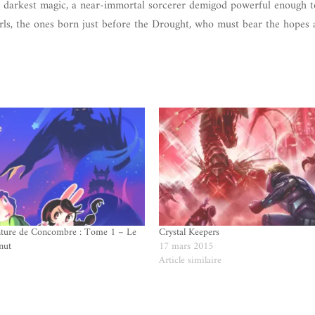
the darkest magic, a near-immortal sorcerer demigod powerful enough 
rls, the ones born just before the Drought, who must bear the hopes
ture de Concombre : Tome 1 – Le
Crystal Keepers
nut
17 mars 2015
Article similaire
e