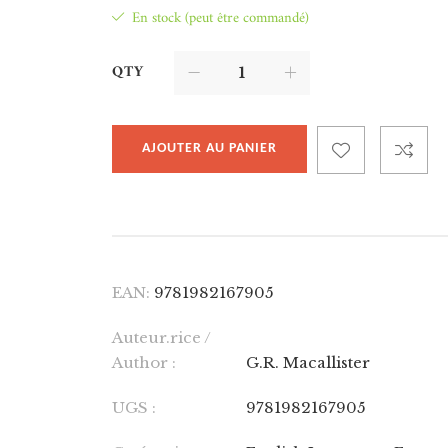
En stock (peut être commandé)
QTY
AJOUTER AU PANIER
EAN:
9781982167905
Auteur.rice /
Author :
G.R. Macallister
UGS :
9781982167905