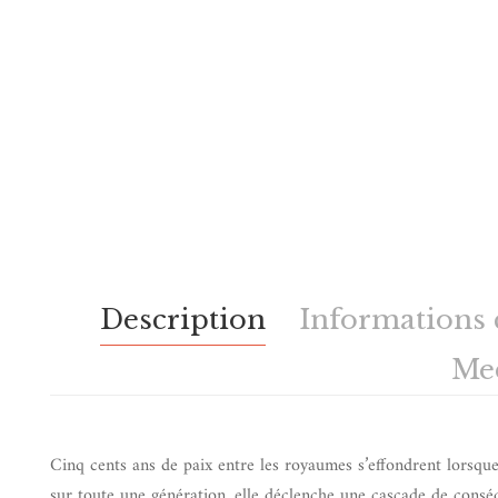
Description
Informations
Me
Cinq cents ans de paix entre les royaumes s’effondrent lorsque 
sur toute une génération, elle déclenche une cascade de consé