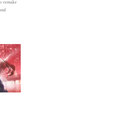
to remake
 and