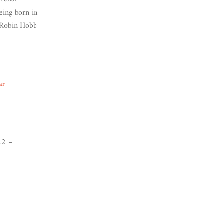
eing born in
f Robin Hobb
ar
22 –