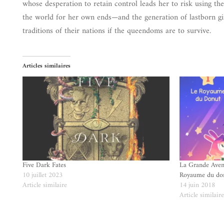
whose desperation to retain control leads her to risk using 
the world for her own ends—and the generation of lastborn gi
traditions of their nations if the queendoms are to survive.
Articles similaires
Five Dark Fates
La Grande Aven
10 juillet 2023
Royaume du do
Article similaire
14 juin 2018
Article similair