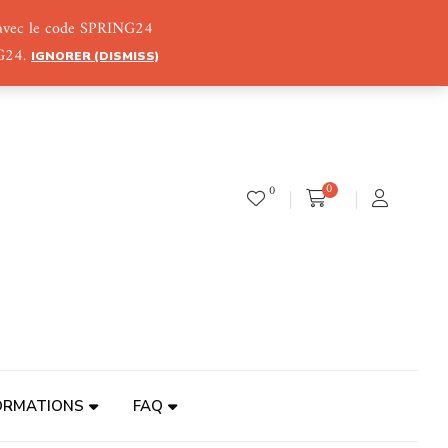
) avec le code SPRING24
NG24.
IGNORER (DISMISS)
0
0
ORMATIONS
FAQ