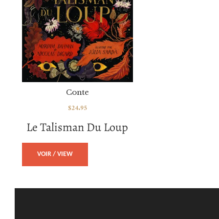
Conte
$
24.95
Le Talisman Du Loup
VOIR / VIEW