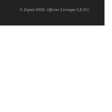
© Depuis 2022. Officine Livresque S.E.N.C.