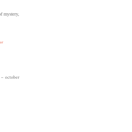
of mystery,
ear
– october