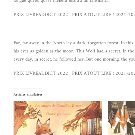
longue quête, qui le mènera jusqu’à un talisman…
PRIX LIVREADDICT 2022 | PRIX ATOUT LIRE ! 2021-20
Far, far away in the North lay a dark, forgotten forest. In this
his eyes as golden as the moon. This Wolf had a secret. In t
every day, in secret, he followed her. But one morning, the y
PRIX LIVREADDICT 2022 | PRIX ATOUT LIRE ! 2021-20
Articles similaires