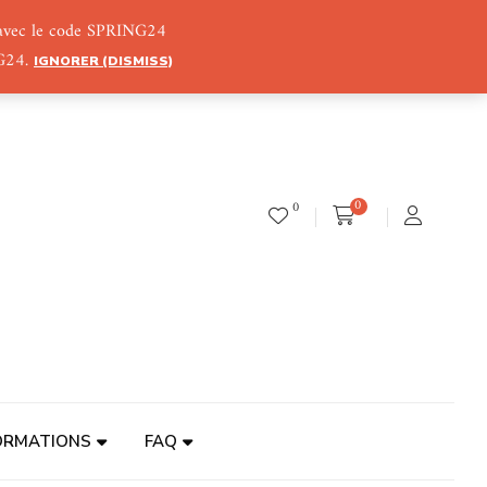
) avec le code SPRING24
NG24.
IGNORER (DISMISS)
0
0
ORMATIONS
FAQ