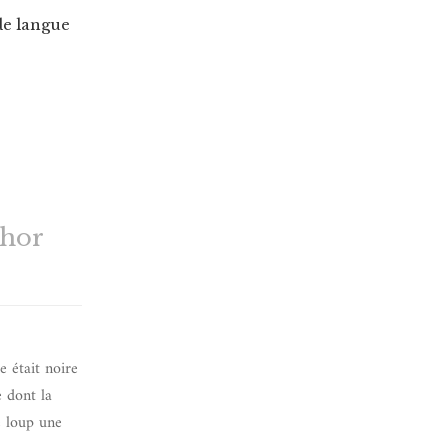
de langue
thor
e était noire
e dont la
e loup une