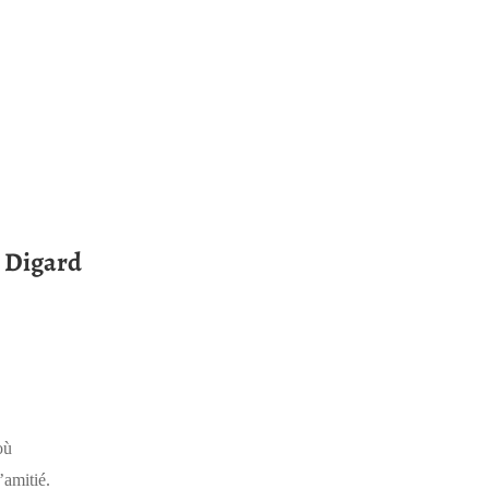
 Digard
où
’amitié.