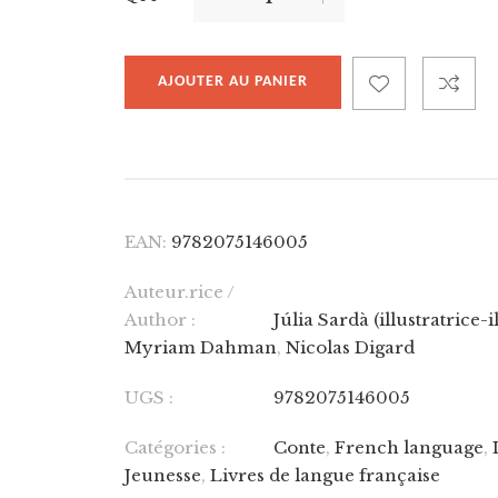
AJOUTER AU PANIER
EAN:
9782075146005
Auteur.rice /
Author :
Júlia Sardà (illustratrice-i
Myriam Dahman
,
Nicolas Digard
UGS :
9782075146005
Catégories :
Conte
,
French language
,
Jeunesse
,
Livres de langue française