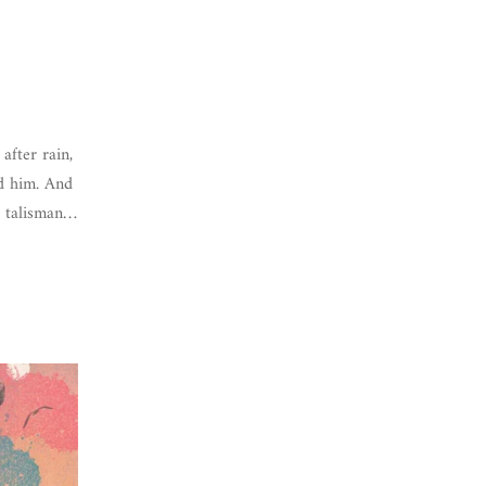
after rain,
ed him. And
a talisman…