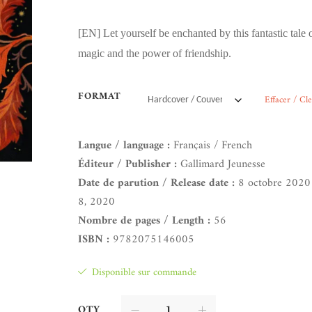
[EN]
Let yourself be enchanted by this fantastic tale 
magic and the power of friendship.
FORMAT
Effacer / Cl
Langue / language :
Français / French
Éditeur / Publisher :
Gallimard Jeunesse
Date de parution / Release date :
8 octobre 2020 
8, 2020
Nombre de pages / Length :
56
ISBN :
9782075146005
Disponible sur commande
QTY