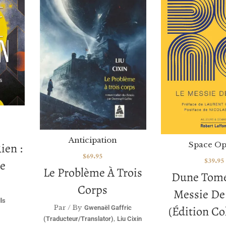
Anticipation
Space Op
ien :
$
69.95
$
39.95
e
Le Problème À Trois
Dune Tome 
Corps
Messie De
ls
(édition Co
Par / By
Gwenaël Gaffric
,
(traducteur/translator)
Liu Cixin