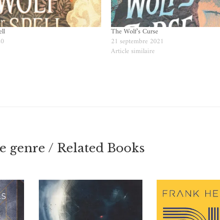
ll
The Wolf’s Curse
20
21 septembre 2021
e
Article similaire
 genre / Related Books