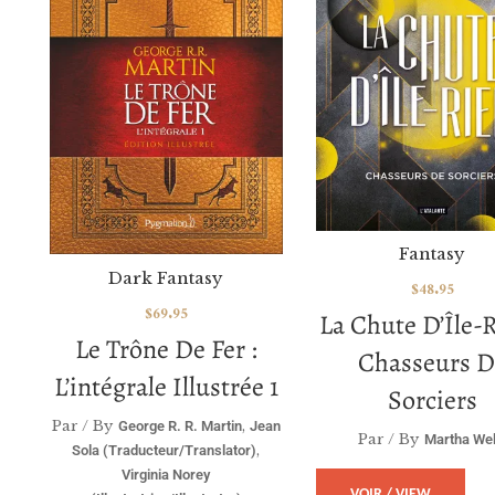
Fantasy
Dark Fantasy
$
48.95
$
69.95
La Chute D’Île-R
Le Trône De Fer :
Chasseurs D
L’intégrale Illustrée 1
Sorciers
Par / By
,
George R. R. Martin
Jean
Par / By
Martha Wel
,
Sola (traducteur/translator)
Virginia Norey
VOIR / VIEW