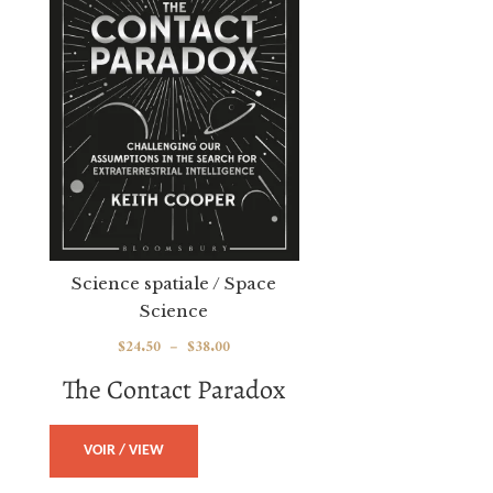
Science spatiale / Space
Science
$
24.50
–
$
38.00
The Contact Paradox
VOIR / VIEW