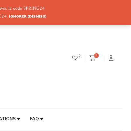
) avec le code SPRING24
NG24.
IGNORER (DISMISS)
0
0
ATIONS
FAQ