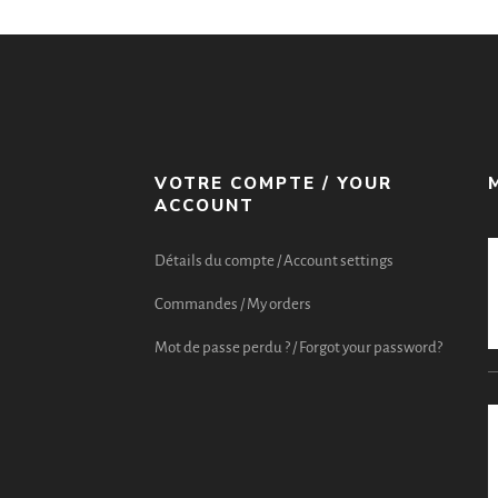
VOTRE COMPTE / YOUR
ACCOUNT
Détails du compte / Account settings
Commandes / My orders
Mot de passe perdu ? / Forgot your password?