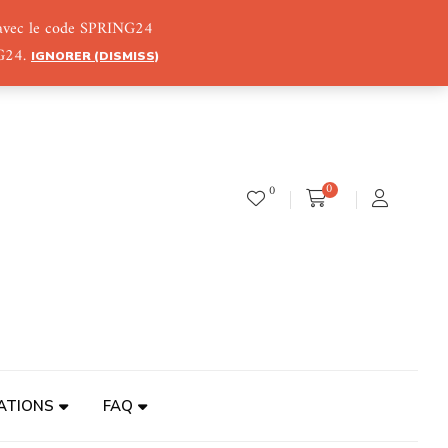
) avec le code SPRING24
NG24.
IGNORER (DISMISS)
0
0
ATIONS
FAQ