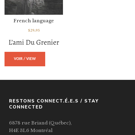
French language
$
29.95
L’ami Du Grenier
VOIR / VIEW
RESTONS CONNECT.É.E.S / STAY
CONNECTED
6878 rue Briand (Québec),
H4E 3L6 Montréal