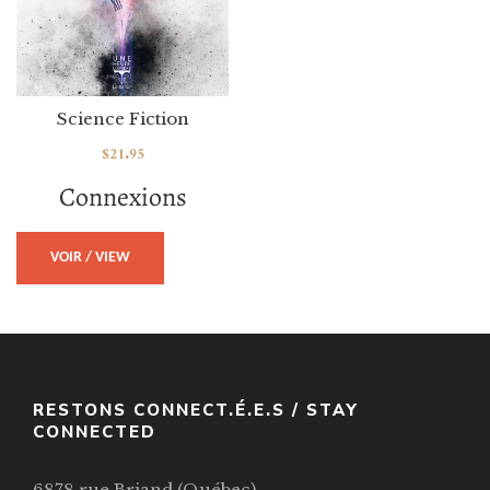
Science Fiction
$
21.95
Connexions
VOIR / VIEW
RESTONS CONNECT.É.E.S / STAY
CONNECTED
6878 rue Briand (Québec),