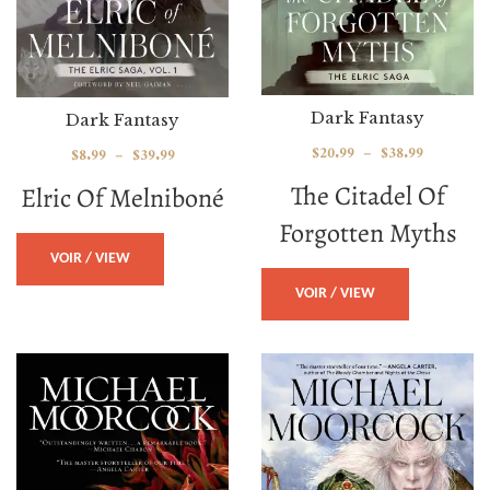
Dark Fantasy
Dark Fantasy
$
20.99
–
$
38.99
$
8.99
–
$
39.99
The Citadel Of
Elric Of Melniboné
Forgotten Myths
VOIR / VIEW
VOIR / VIEW