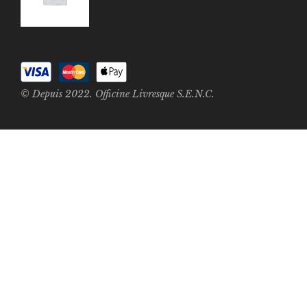
© Depuis 2022. Officine Livresque S.E.N.C.