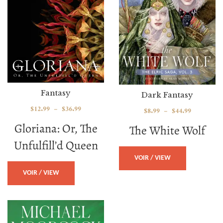
Fantasy
Dark Fantasy
$
12.99
–
$
36.99
$
8.99
–
$
44.99
Gloriana: Or, The
The White Wolf
Unfulfill’d Queen
VOIR / VIEW
VOIR / VIEW