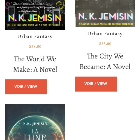
Urban Fantasy
Urban Fantasy
$
35.00
$
38.00
The City We
The World We
Became: A Novel
Make: A Novel
VOIR / VIEW
VOIR / VIEW