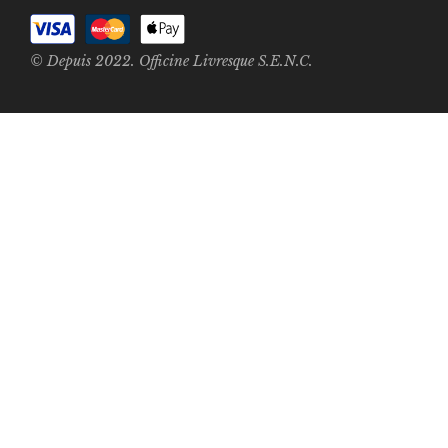
© Depuis 2022. Officine Livresque S.E.N.C.