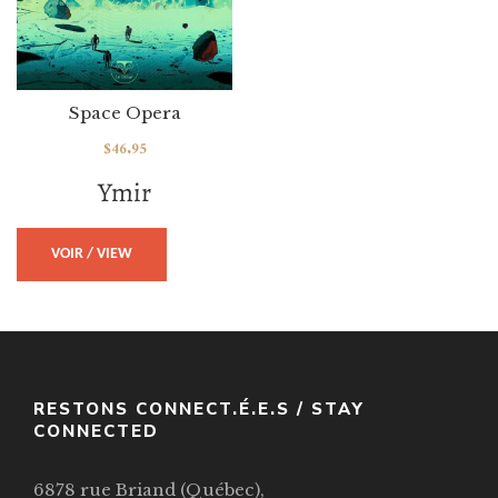
Space Opera
$
46.95
Ymir
VOIR / VIEW
RESTONS CONNECT.É.E.S / STAY
CONNECTED
6878 rue Briand (Québec),