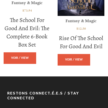
Fantasy & Magic
$
73.94
The School For
Fantasy & Magic
Good And Evil: The
$
12.50
Complete 6-Book
Rise Of The School
Box Set
For Good And Evil
VOIR / VIEW
VOIR / VIEW
RESTONS CONNECT.É.E.S / STAY
CONNECTED