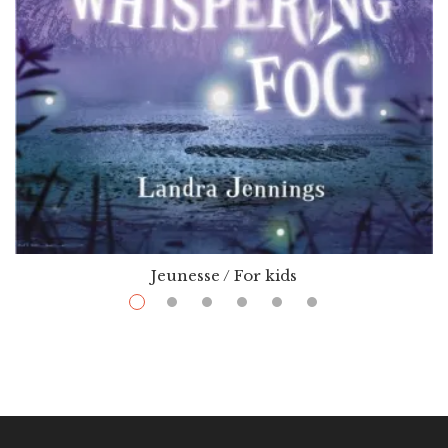
Jeunesse / For kids
$
11.99
–
$
25.29
The Whispering Fog
Par / By
Landra Jennings
VOIR / VIEW