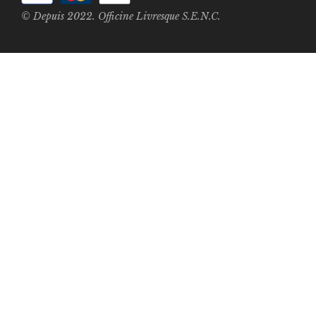
© Depuis 2022. Officine Livresque S.E.N.C.