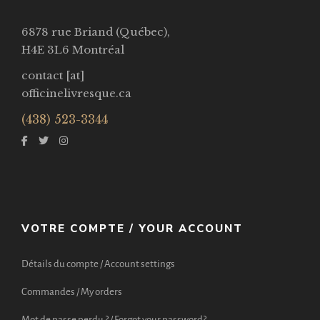
6878 rue Briand (Québec),
H4E 3L6 Montréal
contact [at]
officinelivresque.ca
(438) 523-3344
VOTRE COMPTE / YOUR ACCOUNT
Détails du compte / Account settings
Commandes / My orders
Mot de passe perdu ? / Forgot your password?