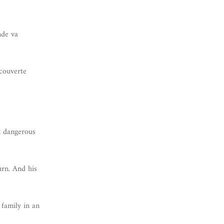
nde va
écouverte
x dangerous
urn. And his
 family in an