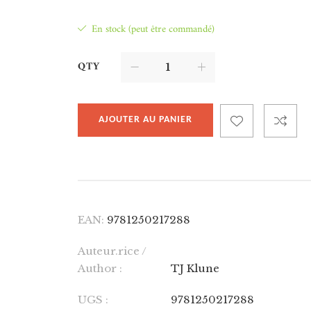
En stock (peut être commandé)
QTY
AJOUTER AU PANIER
EAN:
9781250217288
Auteur.rice /
Author :
TJ Klune
UGS :
9781250217288