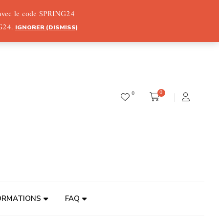
) avec le code SPRING24
NG24.
IGNORER (DISMISS)
0
0
ORMATIONS
FAQ