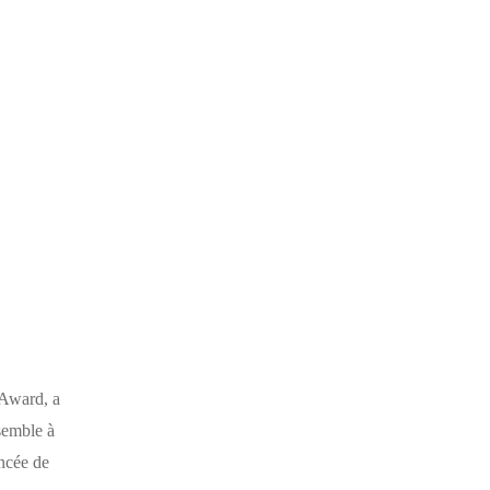
 Award, a
semble à
ncée de