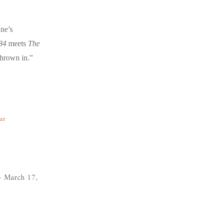
ne’s
84
meets
The
hrown in.”
ear
 March 17,