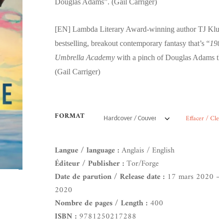
Douglas Adams”. (Gail Carriger)
[EN]
Lambda Literary Award-winning author TJ Klu
bestselling, breakout contemporary fantasy that’s “
19
Umbrella Academy
with a pinch of Douglas Adams t
(Gail Carriger)
FORMAT
Effacer / Cl
Langue / language :
Anglais / English
Éditeur / Publisher :
Tor/Forge
Date de parution / Release date :
17 mars 2020 –
2020
Nombre de pages / Length :
400
ISBN :
9781250217288