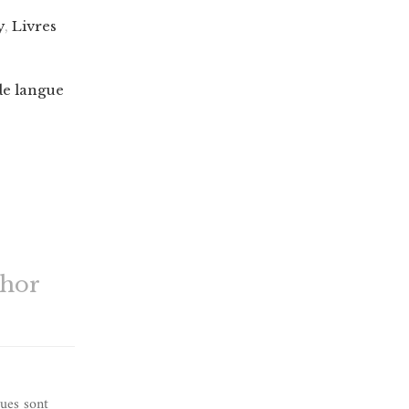
y
,
Livres
de langue
thor
ques sont