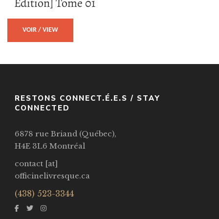
Edition] Tome 01
VOIR / VIEW
RESTONS CONNECT.É.E.S / STAY
CONNECTED
6878 rue Briand (Québec),
H4E 3L6 Montréal
contact [at]
officinelivresque.ca
(438) 523-3344