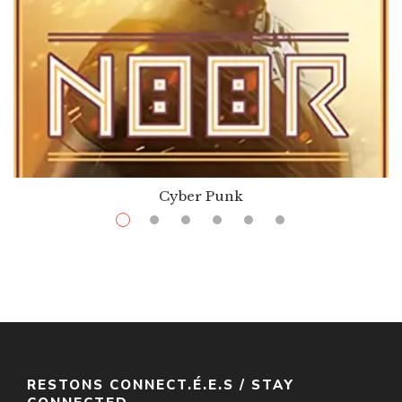
Cyber Punk
$
13.99
–
$
36.00
Noor
Par / By
Nnedi Okorafor
VOIR / VIEW
RESTONS CONNECT.É.E.S / STAY