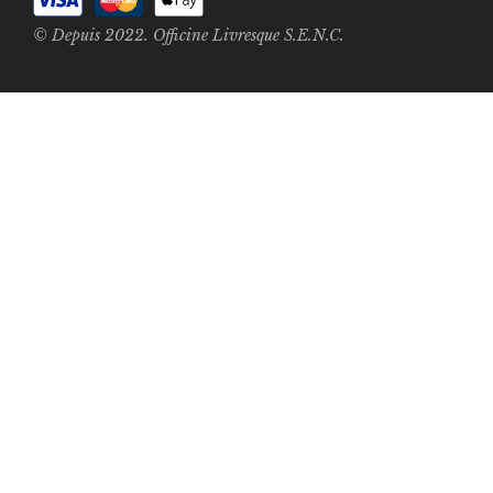
© Depuis 2022. Officine Livresque S.E.N.C.