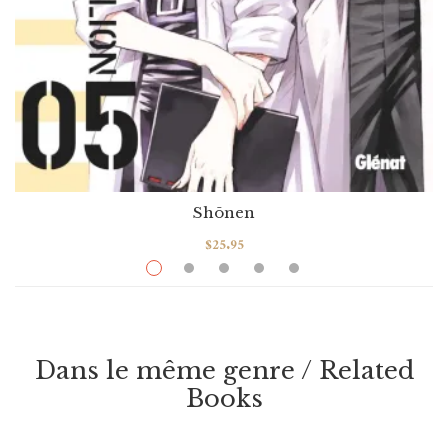
Shōnen
$
25.95
Neon Genesis Evangelion [Perfect Edition]
Tome 05
Dans le même genre / Related
VOIR / VIEW
Books