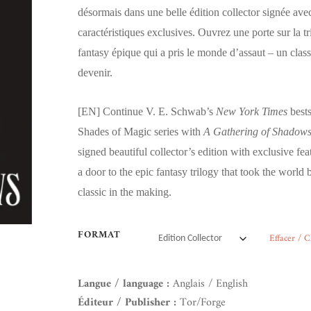
désormais dans une belle édition collector signée ave
caractéristiques exclusives. Ouvrez une porte sur la tr
fantasy épique qui a pris le monde d’assaut – un clas
devenir.
[EN]
Continue V. E. Schwab’s
New York Times
bests
Shades of Magic series with
A Gathering of Shadow
signed beautiful collector’s edition with exclusive fe
a door to the epic fantasy trilogy that took the world
classic in the making.
FORMAT
Effacer / C
Langue / language :
Anglais / English
Éditeur / Publisher :
Tor/Forge