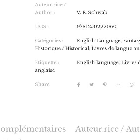
Auteur.rice /
Author :
V. E. Schwab
UGS :
9781250222060
Catégories :
English Language
,
Fantas
Historique / Historical
,
Livres de langue an
Étiquette :
English language
,
Livres 
anglaise
Share
complémentaires
Auteur.rice / Au