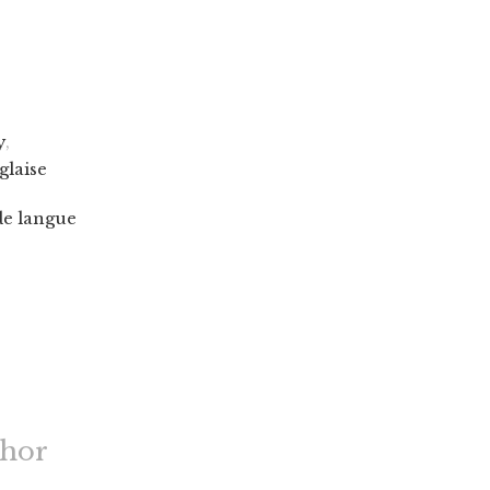
y
,
glaise
de langue
thor