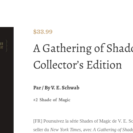
$
33.99
A Gathering of Sha
Collector’s Edition
Par / By V. E. Schwab
#2 Shade of Magic
[FR]
Poursuivez la série Shades of Magic de V. E. S
seller du
New York Times
, avec
A Gathering of Shad