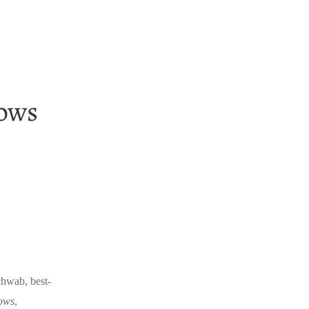
dows
chwab, best-
ows
,