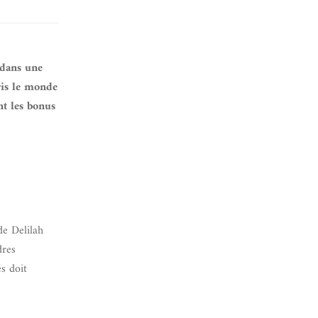
 dans une
pris le monde
nt les bonus
de Delilah
dres
es doit