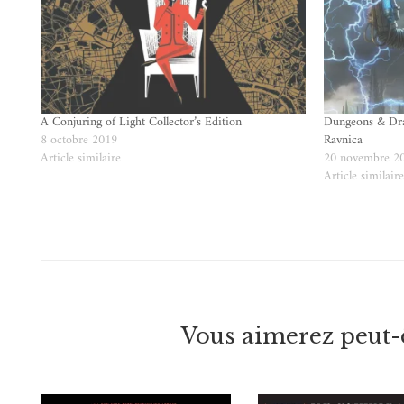
A Conjuring of Light Collector’s Edition
Dungeons & Dra
8 octobre 2019
Ravnica
Article similaire
20 novembre 2
Article similair
Vous aimerez peut-ê