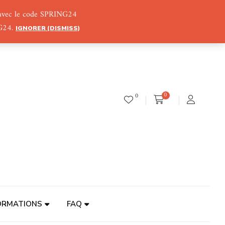
) avec le code SPRING24
NG24.
IGNORER (DISMISS)
0
0
ORMATIONS
FAQ