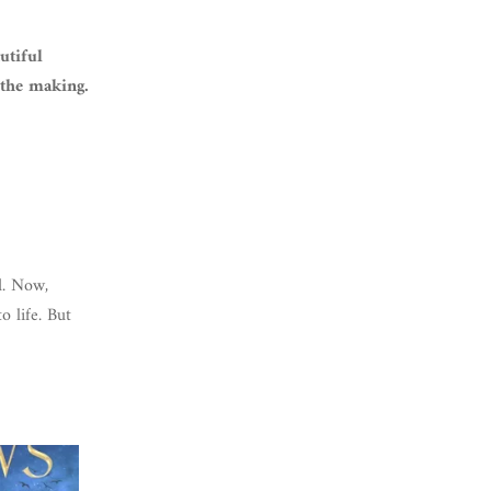
utiful
 the making.
d. Now,
o life. But