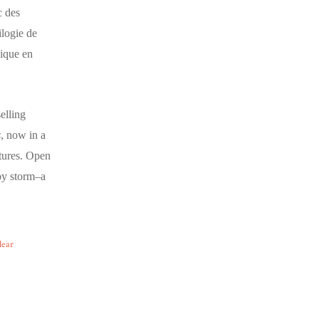
c des
ilogie de
sique en
elling
s
, now in a
atures. Open
 by storm–a
lear